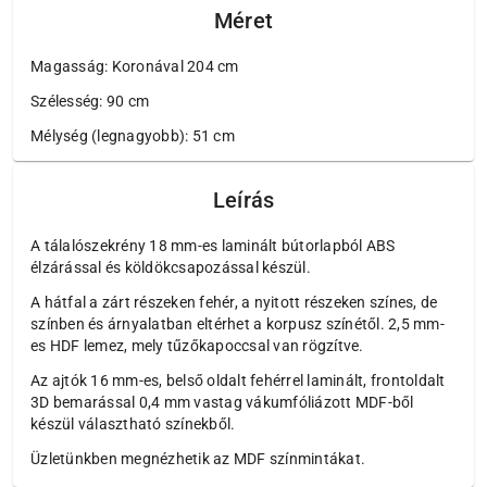
Méret
Magasság: Koronával 204 cm
Szélesség: 90 cm
Mélység (legnagyobb): 51 cm
Leírás
A tálalószekrény 18 mm-es laminált bútorlapból ABS
élzárással és köldökcsapozással készül.
A hátfal a zárt részeken fehér, a nyitott részeken színes, de
színben és árnyalatban eltérhet a korpusz színétől. 2,5 mm-
es HDF lemez, mely tűzőkapoccsal van rögzítve.
Az ajtók 16 mm-es, belső oldalt fehérrel laminált, frontoldalt
3D bemarással 0,4 mm vastag vákumfóliázott MDF-ből
készül választható színekből.
Üzletünkben megnézhetik az MDF színmintákat.