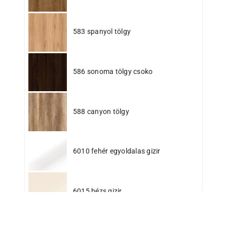
583 spanyol tölgy
586 sonoma tölgy csoko
588 canyon tölgy
6010 fehér egyoldalas gizir
6015 bézs gizir
6025 kapucsinó gizir
6040 fekete gizir