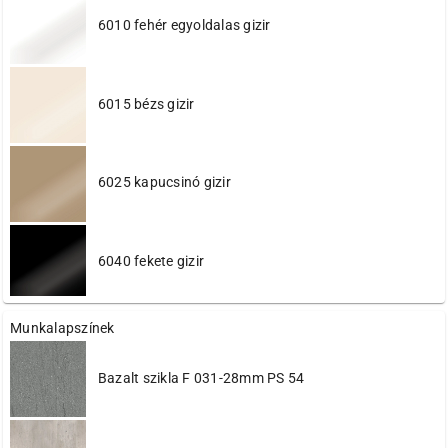
6010 fehér egyoldalas gizir
6015 bézs gizir
6025 kapucsinó gizir
6040 fekete gizir
Munkalapszínek
6045 antracit gizir
Bazalt szikla F 031-28mm PS 54
6090 sötét barna gizir
616 gyöngy calobra
622 sötét sonoma szürke