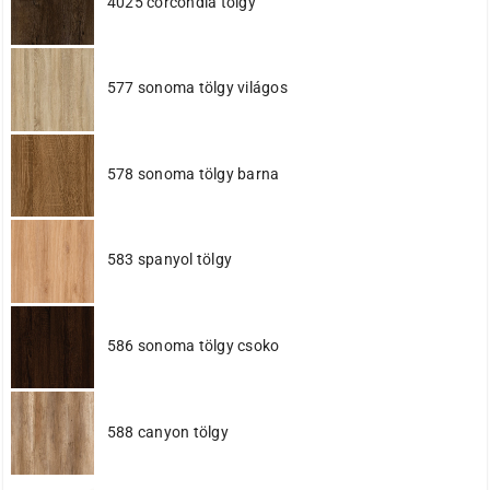
4025 corcondia tölgy
577 sonoma tölgy világos
578 sonoma tölgy barna
583 spanyol tölgy
586 sonoma tölgy csoko
588 canyon tölgy