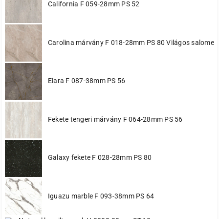
623 világos monaco tölgy
California F 059-28mm PS 52
624 monaco krém (sanrém tölgy)
642 dakota tölgy
667 old style yellow
668 wallpole tölgy
Carolina márvány F 018-28mm PS 80 Világos salome
674 natúr kent tölgy
676 világos piemona tölgy
683 sötét arcena tölgy
687 tristan tölgy
Elara F 087-38mm PS 56
722 mogyoró
8681 jégfehér tavitózsa
8880 magyar szilva
U190 PR fekete
Fekete tengeri márvány F 064-28mm PS 56
Y621 kelta tölgy
Y631 fekete freya
calvados
magasfényű fehér
Galaxy fekete F 028-28mm PS 80
soft toutch black evogloss
Iguazu marble F 093-38mm PS 64