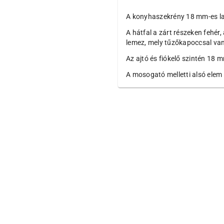
A konyhaszekrény 18 mm-es lam
A hátfal a zárt részeken fehér
lemez, mely tűzőkapoccsal van
Az ajtó és fiókelő szintén 18 
A mosogató melletti alsó elem