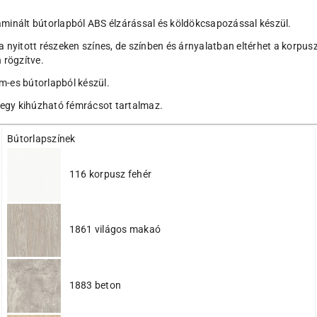
inált bútorlapból ABS élzárással és köldökcsapozással készül.
, a nyitott részeken színes, de színben és árnyalatban eltérhet a korpu
 rögzítve.
mm-es bútorlapból készül.
 egy kihúzható fémrácsot tartalmaz.
Bútorlapszínek
116 korpusz fehér
1861 világos makaó
1883 beton