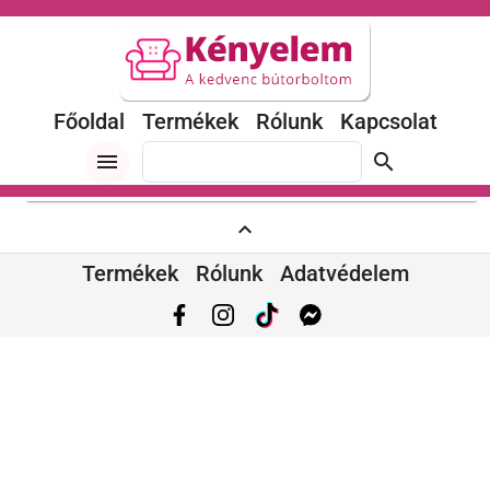
Főoldal
Termékek
Rólunk
Kapcsolat
menu
search
expand_less
Termékek
Rólunk
Adatvédelem